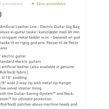
0
anmeldelser
Skriv anmeldelse
0
Artificial Leather Line - Electric Guitar Gig Bag
 deluxe el-guitar taske i kunstlæder med 30 mm
å stropper, metal fødder m.m. - Generelt en god
taske til en rigtig god pris. Passer til de fleste
arer.
 electric guitar
standard electric guitars
artificial leather (also available in genuine
 RokTex® fabric)
 3/16" padding
/8" wide 2-way zip with metal zip-hanger
free velvet interior lining
with the Guitar-Saving-System™ and Neck-
stem™ for ultimate protection
e RokTex® patches above machine heads and