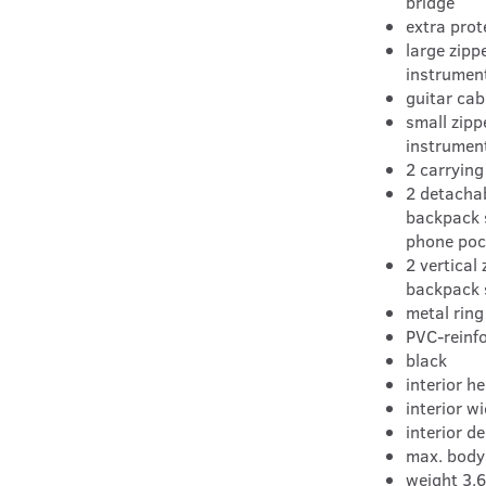
bridge
extra prot
large zip
instrumen
guitar cab
small zip
instrumen
2 carrying
2 detacha
backpack 
phone poc
2 vertical
backpack 
metal ring
PVC-reinfo
black
interior h
interior 
interior d
max. body
weight 3.6