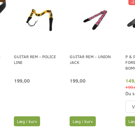
-
R
GUITAR REM - POLICE
GUITAR REM - UNION
P & 
LINE
JACK
FORS
BOM
199,00
199,00
149
199,
Du s
Læg i kurv
Læg i kurv
Læg