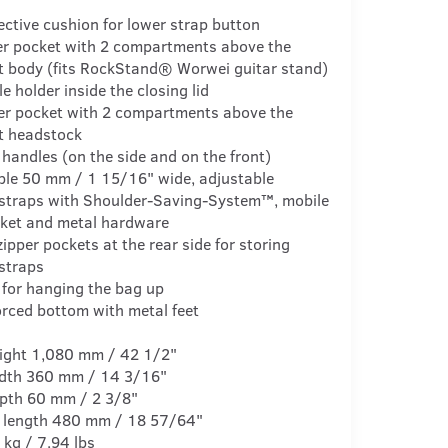
ective cushion for lower strap button
per pocket with 2 compartments above the
t body (fits RockStand® Worwei guitar stand)
le holder inside the closing lid
per pocket with 2 compartments above the
t headstock
 handles (on the side and on the front)
ble 50 mm / 1 15/16" wide, adjustable
straps with Shoulder-Saving-System™, mobile
ket and metal hardware
 zipper pockets at the rear side for storing
straps
 for hanging the bag up
rced bottom with metal feet
eight 1,080 mm / 42 1/2"
width 360 mm / 14 3/16"
epth 60 mm / 2 3/8"
 length 480 mm / 18 57/64"
 kg / 7.94 lbs