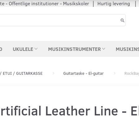
 - Offentlige institutioner - Musikskoler │ Hurtig levering
D
UKULELE
MUSIKINSTRUMENTER
MUSIKIN
/ ETUI / GUITARKASSE
Guitartaske - El-guitar
RockBag 
tificial Leather Line - E