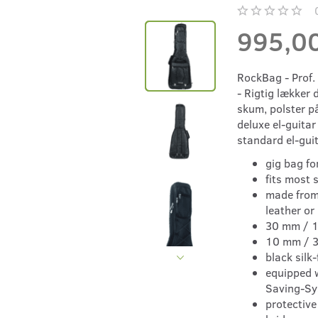
995,0
RockBag - Prof. 
- Rigtig lækker
skum, polster p
deluxe el-guitar 
standard el-guit
gig bag for
fits most 
made from 
leather or
30 mm / 1
10 mm / 3
black silk-
equipped 
Saving-Sy
protectiv