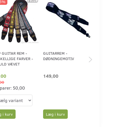
25%
P GUITAR REM -
GUITARREM -
MSA - LÆDER GU
KELLIGE FARVER -
DØDNINGEMOTIV
- DØDNINGEHOV
ULD VÆVET
,00
149,00
179,00
00
parer:
50,00
Læg i kurv
Læg i kurv
 i kurv