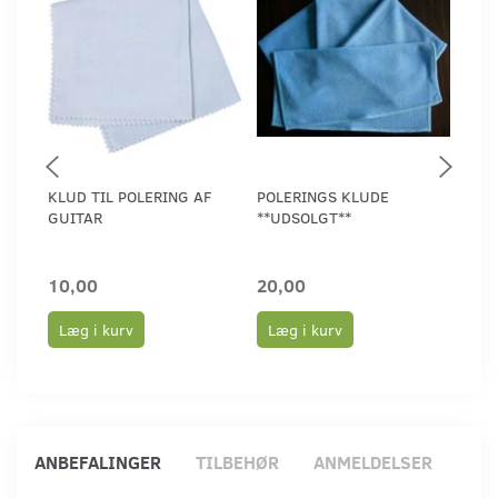
KLUD TIL POLERING AF
POLERINGS KLUDE
POL
GUITAR
**UDSOLGT**
GUI
10,00
20,00
69,
Læg i kurv
Læg i kurv
Læ
ANBEFALINGER
TILBEHØR
ANMELDELSER