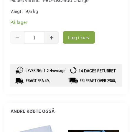
Model/varenr.:
PRO-LBC-500 Charge
Vægt:
9,6 kg
På lager
Læg i kurv
ANDRE KØBTE OGSÅ