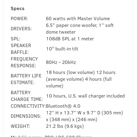
Specs
POWER:
60 watts with Master Volume
6.5” paper cone woofer, 1” soft
DRIVERS:
dome tweeter
SPL:
108dB SPL at 1 meter
SPEAKER
10° built-in tilt
BAFFLE:
FREQUENCY
80Hz – 20kHz
RESPONSE:
18 hours (low volume) 12 hours
BATTERY LIFE
(average volume) 4 hours (full
ESTIMATE:
volume)
BATTERY
10 hours, U.S. wall charger included
CHARGE TIME:
CONNECTIVITY:
Bluetooth® 4.0
12” H x 13.7” W x 9.7” D (305 mm)
DIMENSIONS:
x (348 mm) x (246 mm)
WEIGHT:
21.2 lbs (9.6 kgs)