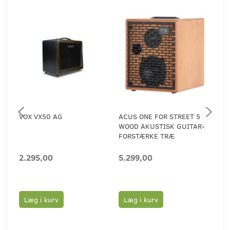
VOX VX50 AG
ACUS ONE FOR STREET 5
TAS
WOOD AKUSTISK GUITAR-
***
FORSTÆRKE TRÆ
2.295,00
5.299,00
29
Læg i kurv
Læg i kurv
L