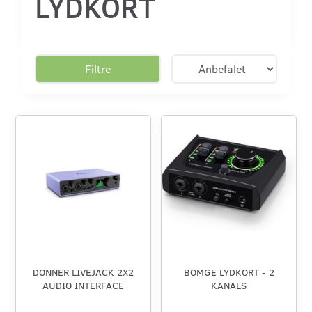
LYDKORT
Filtre
DONNER LIVEJACK 2X2
BOMGE LYDKORT - 2
AUDIO INTERFACE
KANALS