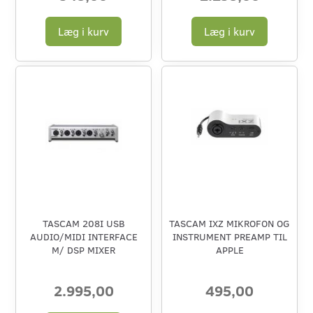
Læg i kurv
Læg i kurv
TASCAM 208I USB
TASCAM IXZ MIKROFON OG
AUDIO/MIDI INTERFACE
INSTRUMENT PREAMP TIL
M/ DSP MIXER
APPLE
2.995,00
495,00