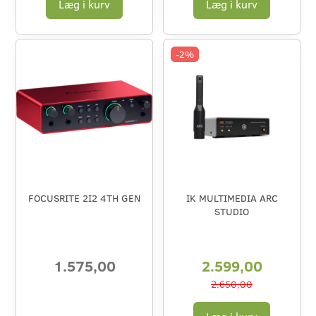
Læg i kurv
Læg i kurv
-2%
FOCUSRITE 2I2 4TH GEN
IK MULTIMEDIA ARC
STUDIO
1.575,00
2.599,00
2.650,00