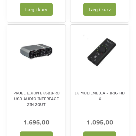
Læg i kurv
Læg i kurv
PROEL EIKON EKSBIPRO
IK MULTIMEDIA - IRIG HD
USB AUDIO INTERFACE
X
2IN 2OUT
1.695,00
1.095,00