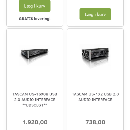
Læg i kurv
Læg i kurv
GRATIS levering!
TASCAM US-16X08 USB
TASCAM US-1X2 USB 2.0
2.0 AUDIO INTERFACE
AUDIO INTERFACE
**UDSOLGT**
1.920,00
738,00