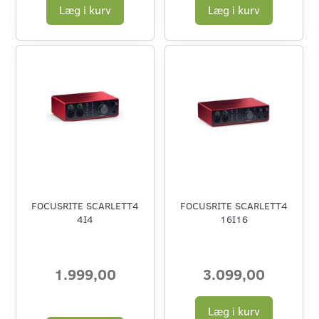
Læg i kurv
Læg i kurv
FOCUSRITE SCARLETT4
FOCUSRITE SCARLETT4
4I4
16I16
1.999,00
3.099,00
Læg i kurv