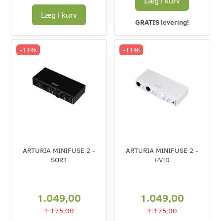
Læg i kurv
Læg i kurv
GRATIS levering!
-11%
-11%
ARTURIA MINIFUSE 2 -
ARTURIA MINIFUSE 2 -
SORT
HVID
1.049,00
1.049,00
1.175,00
1.175,00