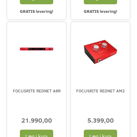
GRATIS levering!
GRATIS levering!
FOCUSRITE REDNET A8R
FOCUSRITE REDNET AM2
21.990,00
5.399,00
Læg i kurv
Læg i kurv