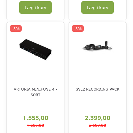
Læg i kurv
Læg i kurv
-8%
-8%
ARTURIA MINIFUSE 4 -
SSL2 RECORDING PACK
SORT
1.555,00
2.399,00
1.695,00
2.599,00