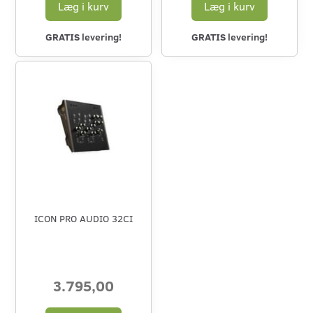
Læg i kurv
Læg i kurv
GRATIS levering!
GRATIS levering!
ICON PRO AUDIO 32CI
3.795,00