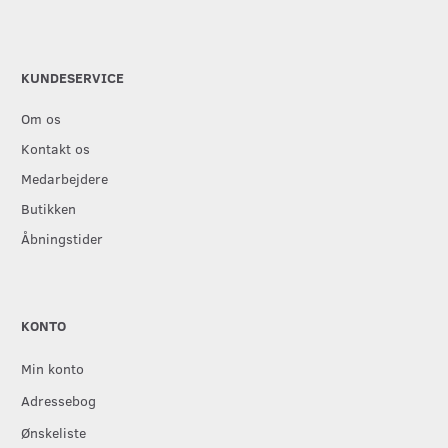
KUNDESERVICE
Om os
Kontakt os
Medarbejdere
Butikken
Åbningstider
KONTO
Min konto
Adressebog
Ønskeliste