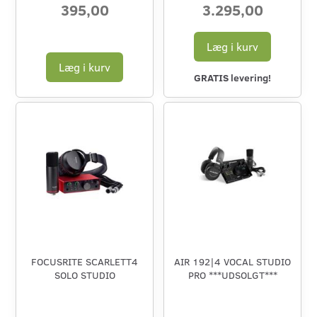
395,00
3.295,00
Læg i kurv
Læg i kurv
GRATIS levering!
FOCUSRITE SCARLETT4
AIR 192|4 VOCAL STUDIO
SOLO STUDIO
PRO ***UDSOLGT***