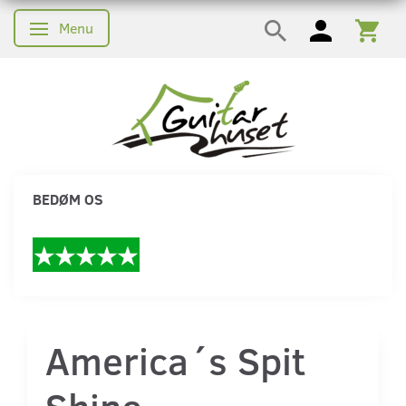
Menu
Skifte navigation
BEDØM OS
America´s Spit
Shine