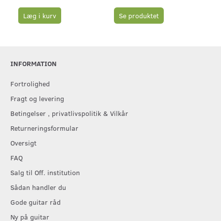
Læg i kurv
Se produktet
L
INFORMATION
Fortrolighed
Fragt og levering
Betingelser , privatlivspolitik & Vilkår
Returneringsformular
Oversigt
FAQ
Salg til Off. institution
Sådan handler du
Gode guitar råd
Ny på guitar