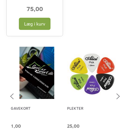
75,00
Læg i kurv
GAVEKORT
PLEKTER
ERN
46 
1,00
25,00
65