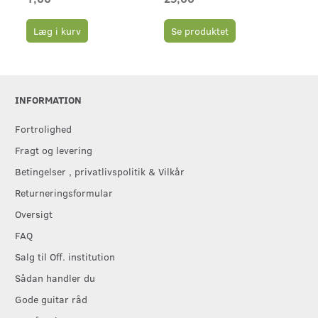
Læg i kurv
Se produktet
L
INFORMATION
Fortrolighed
Fragt og levering
Betingelser , privatlivspolitik & Vilkår
Returneringsformular
Oversigt
FAQ
Salg til Off. institution
Sådan handler du
Gode guitar råd