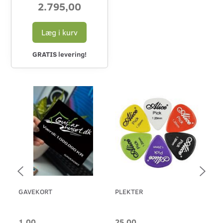
2.795,00
Læg i kurv
GRATIS levering!
GAVEKORT
PLEKTER
ERN
46 
1,00
25,00
65