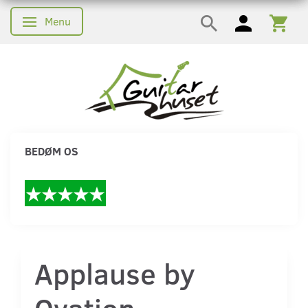
Menu
Skifte navigation
BEDØM OS
Applause by
Ovation