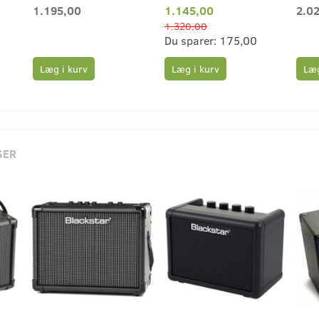
1.195,00
1.145,00
2.0
1.320,00
Du sparer:
175,00
Læg i kurv
Læg
Læg i kurv
SER