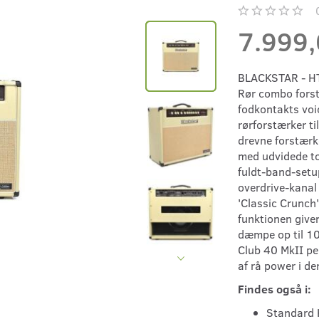
7.999
BLACKSTAR - HT 
Rør combo forst
fodkontakts voi
rørforstærker t
drevne forstær
med udvidede to
fuldt-band-setup
overdrive-kanal 
'Classic Crunch
funktionen giver 
dæmpe op til 10
Club 40 MkII pe
af rå power i de
Findes også i:
Standard 