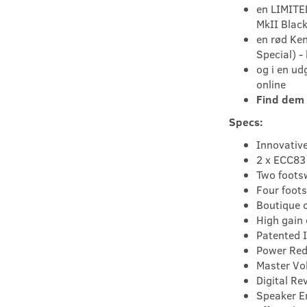
en LIMITE
MkII Black
en rød Ke
Special) -
og i en ud
online
Find dem 
Specs:
Innovativ
2 x ECC83
Two foots
Four foots
Boutique 
High gain 
Patented I
Power Red
Master Vo
Digital Re
Speaker E