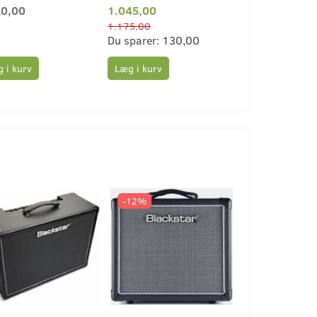
20,00
1.045,00
699,00
1.175,00
775,00
Du sparer:
130,00
Du sparer:
76,
 i kurv
Læg i kurv
Læg i kurv
-12%