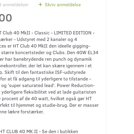
0
anmeldelser
Skriv anmeldelse
,00
Club 40 MkII - Classic - LIMITED EDITION -
ærker - Udstyret med 2 kanaler og 4
ces er HT Club 40 MkII den ideelle gigging-
il større koncertsteder og Clubs. Den 40W EL34
ker har banebrydende ren punch og dynamik
nekontroller, der let kan skære igennem i et
. Skift til den fantastiske ISF-udstyrede
for at få adgang til yderligere to tilstande -
' og 'super saturated lead'. Power Reduction-
yderligere fleksibilitet ved at lade guitaristen
 procent af de 40 watt, hvilket også gør HT
rfekt til hjemmet og studie-brug. Der er masser
nne lækre forstærker.
HT CLUB 40 MK II - Se den i butikken