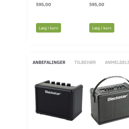
595,00
595,00
Læg i kurv
Læg i kurv
ANBEFALINGER
TILBEHØR
ANMELDEL