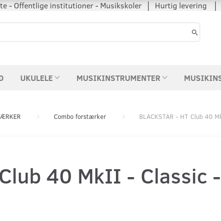
 - Offentlige institutioner - Musikskoler │ Hurtig levering
D
UKULELE
MUSIKINSTRUMENTER
MUSIKIN
TÆRKER
Combo forstærker
BLACKSTAR - HT Club 40 MkI
lub 40 MkII - Classic 