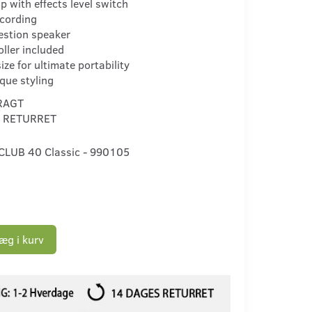
op with effects level switch
ecording
estion speaker
ller included
ze for ultimate portability
que styling
RAGT
 RETURRET
CLUB 40 Classic - 990105
æg i kurv