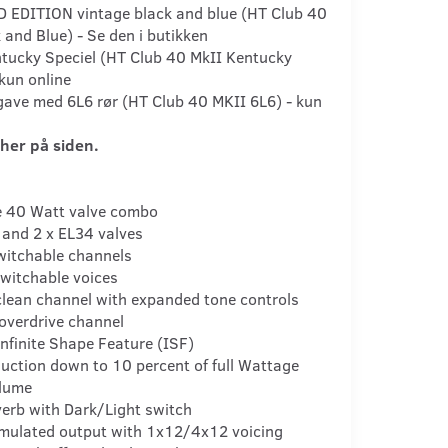
D EDITION vintage black and blue (HT Club 40
 and Blue) - Se den i butikken
ntucky Speciel (HT Club 40 MkII Kentucky
 kun online
gave med 6L6 rør (HT Club 40 MKII 6L6) - kun
her på siden.
e 40 Watt valve combo
 and 2 x EL34 valves
witchable channels
witchable voices
clean channel with expanded tone controls
overdrive channel
nfinite Shape Feature (ISF)
uction down to 10 percent of full Wattage
lume
verb with Dark/Light switch
mulated output with 1x12/4x12 voicing