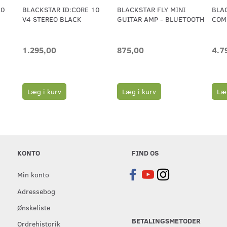
20
BLACKSTAR ID:CORE 10
BLACKSTAR FLY MINI
BLA
V4 STEREO BLACK
GUITAR AMP - BLUETOOTH
COM
1.295,00
875,00
4.7
Læg i kurv
Læg i kurv
Læg
KONTO
FIND OS
Min konto
Adressebog
Ønskeliste
BETALINGSMETODER
Ordrehistorik