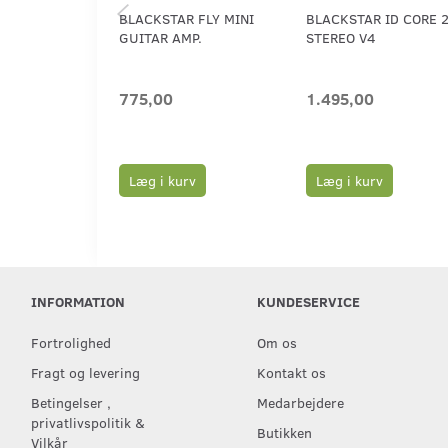
BLACKSTAR FLY MINI
BLACKSTAR ID CORE 
GUITAR AMP.
STEREO V4
775,00
1.495,00
Læg i kurv
Læg i kurv
INFORMATION
KUNDESERVICE
Fortrolighed
Om os
Fragt og levering
Kontakt os
Betingelser ,
Medarbejdere
privatlivspolitik &
Butikken
Vilkår