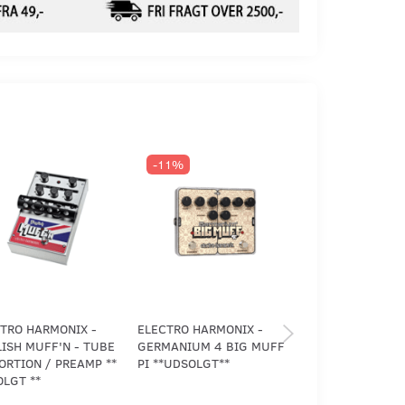
-11%
-10%
TRO HARMONIX -
ELECTRO HARMONIX -
ELECTRO HARMON
ISH MUFF'N - TUBE
GERMANIUM 4 BIG MUFF
LITTLE BIG MUFF
ORTION / PREAMP **
PI **UDSOLGT**
LGT **