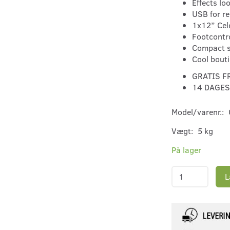
Effects lo
USB for r
1x12” Cel
Footcontro
Compact si
Cool bouti
GRATIS F
14 DAGES
Model/varenr.:
Vægt:
5 kg
På lager
L