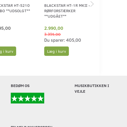
CKSTAR HT-5210
BLACKSTAR HT-1R MKII -
BLACKSTAR ID 
BO **UDSOLGT**
RØRFORSTÆRKER
STEREO BLACK 
**UDGÅET**
95,00
2.990,00
1.750,00
3.395,00
Du sparer:
405,00
 i kurv
Læg i kurv
Læg i kurv
BEDØM OS
MUSIKBUTIKKEN I
VEJLE