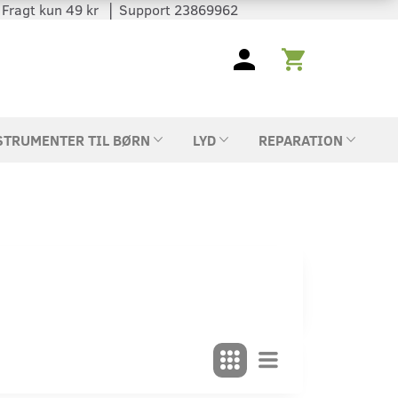
 │ Fragt kun 49 kr │ Support 23869962
STRUMENTER TIL BØRN
LYD
REPARATION