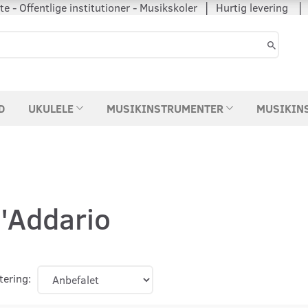
 - Offentlige institutioner - Musikskoler │ Hurtig levering
D
UKULELE
MUSIKINSTRUMENTER
MUSIKIN
'Addario
tering: