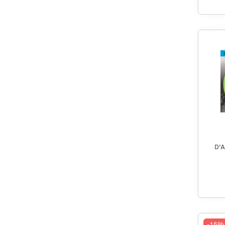
D'
-16%