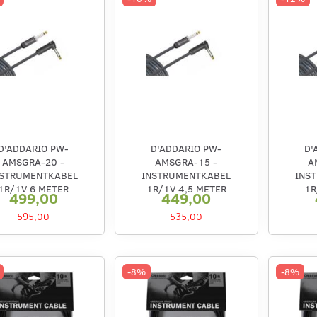
D'ADDARIO PW-
D'ADDARIO PW-
D'
AMSGRA-20 -
AMSGRA-15 -
A
NSTRUMENTKABEL
INSTRUMENTKABEL
INS
1R/1V 6 METER
1R/1V 4,5 METER
1R
499,00
449,00
595,00
535,00
-8%
-8%