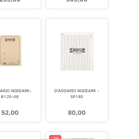
DARIO NODEARK-
D'ADDARIO NODEARK -
B12S-48
SP18S
52,00
80,00
-7%