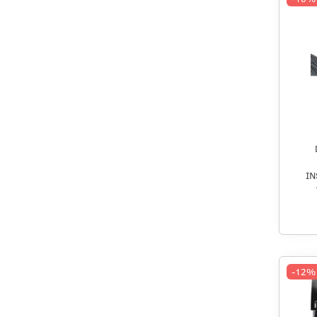
I
-12%