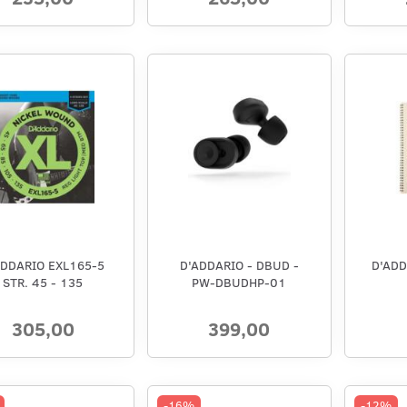
ADDARIO EXL165-5
D'ADDARIO - DBUD -
D'AD
STR. 45 - 135
PW-DBUDHP-01
305,00
399,00
-16%
-12%