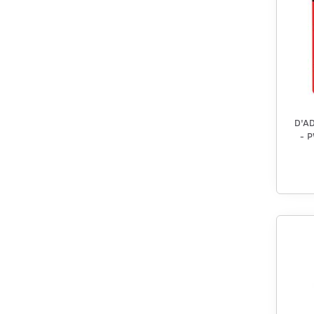
D'A
- 