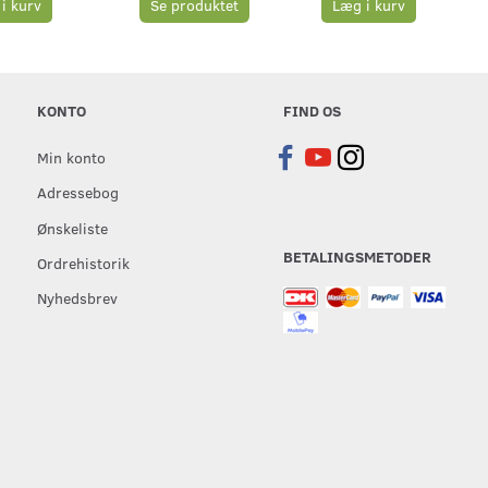
i kurv
Se produktet
Læg i kurv
KONTO
FIND OS
Min konto
Adressebog
Ønskeliste
BETALINGSMETODER
Ordrehistorik
Nyhedsbrev