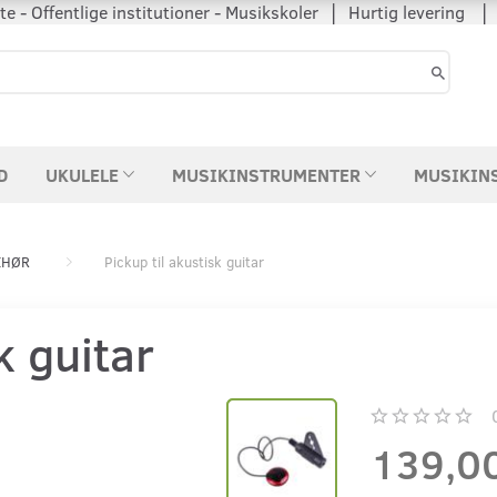
 - Offentlige institutioner - Musikskoler │ Hurtig levering
D
UKULELE
MUSIKINSTRUMENTER
MUSIKIN
EHØR
Pickup til akustisk guitar
k guitar
139,0