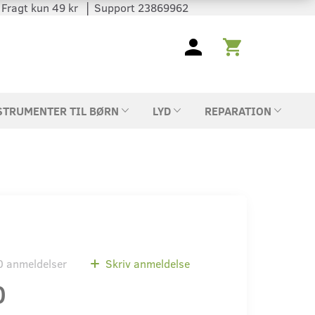
 │ Fragt kun 49 kr │ Support 23869962
STRUMENTER TIL BØRN
LYD
REPARATION
0
anmeldelser
Skriv anmeldelse
0