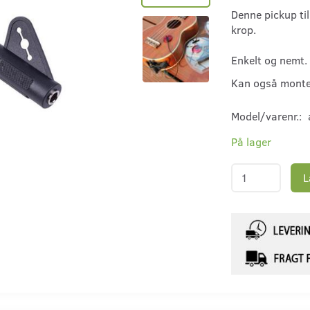
Denne pickup ti
krop.
Enkelt og nemt.
Kan også monter
Model/varenr.:
På lager
L