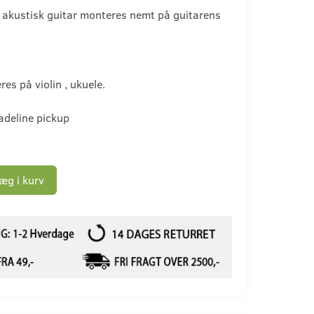
l akustisk guitar monteres nemt på guitarens
es på violin , ukuele.
adeline pickup
æg i kurv