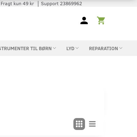
 │ Fragt kun 49 kr │ Support 23869962
STRUMENTER TIL BØRN
LYD
REPARATION