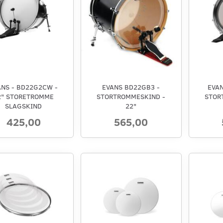
ANS - BD22G2CW -
EVANS BD22GB3 -
EVA
2" STORETROMME
STORTROMMESKIND -
STOR
SLAGSKIND
22"
425,00
565,00