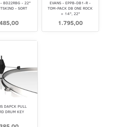
- BD22RBG - 22"
EVANS - EPPB-DB1-R -
TSKIND - SORT
TOM-PACK DB ONE ROCK
+ 14", 22"
485,00
1.795,00
NS DAPCK PULL
RD DRUM KEY
385,00