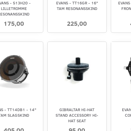
VANS - S13H20 -
EVANS - TT16GR - 16"
EVANS 
LILLETROMME
TAM RESONANSSKIND
FRON
RESONANSSKIND
175,00
225,00
S - TT14DB1 - 14"
GIBRALTAR HI-HAT
EVA
TAM SLAGSKIND
STAND ACCESSORY HI-
CO
HAT SEAT
405,00
95,00