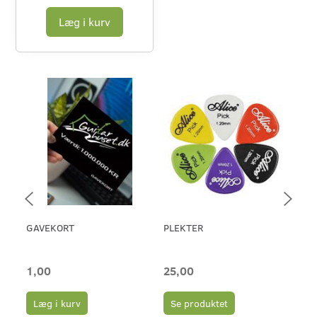
Læg i kurv
GAVEKORT
PLEKTER
ERN
46 
1,00
25,00
65
Læg i kurv
Se produktet
L