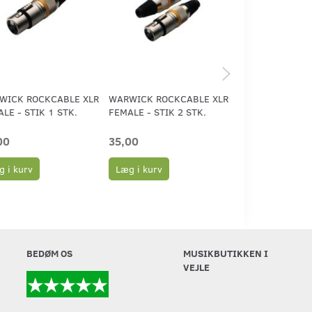
WICK ROCKCABLE XLR
WARWICK ROCKCABLE XLR
WARWICK ROCK
LE - STIK 1 STK.
FEMALE - STIK 2 STK.
FEMALE - STIK 5
00
35,00
85,00
 i kurv
Læg i kurv
Læg i kurv
BEDØM OS
MUSIKBUTIKKEN I
VEJLE