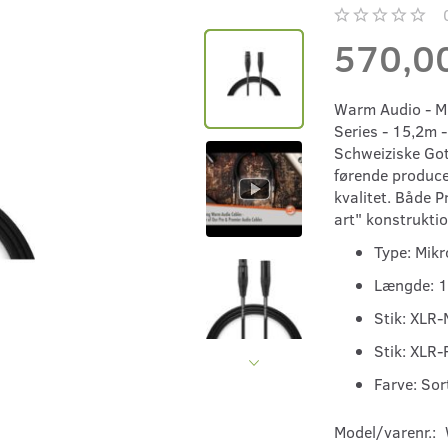
570,0
Warm Audio - Mi
Series - 15,2m
Schweiziske Go
førende producen
kvalitet. Både 
art" konstrukti
Type: Mik
Længde: 1
Stik: XLR-
Stik: XLR
Farve: Sor
Model/varenr.: