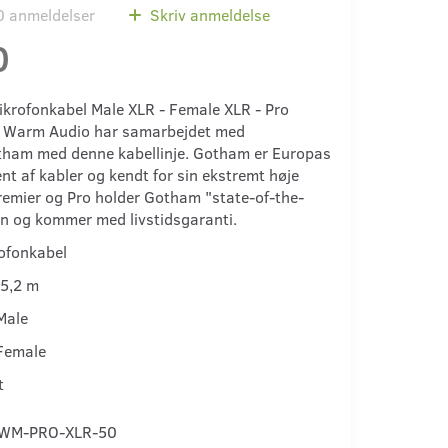
0
anmeldelser
Skriv anmeldelse
0
krofonkabel Male XLR - Female XLR - Pro
 - Warm Audio har samarbejdet med
tham med denne kabellinje. Gotham er Europas
t af kabler og kendt for sin ekstremt høje
Premier og Pro holder Gotham "state-of-the-
on og kommer med livstidsgaranti.
rofonkabel
5,2 m
Male
-Female
t
WM-PRO-XLR-50