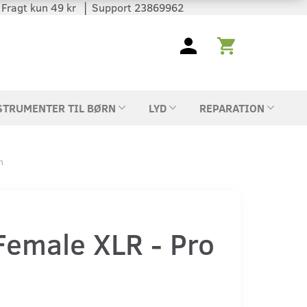
 │ Fragt kun 49 kr │ Support 23869962
STRUMENTER TIL BØRN
LYD
REPARATION
m
Female XLR - Pro