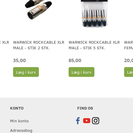
 XLR
WARWICK ROCKCABLE XLR
WARWICK ROCKCABLE XLR
WAR
MALE - STIK 2 STK.
MALE - STIK 5 STK.
FEMA
35,00
85,00
20,
Læg i kurv
Læg i kurv
Læg
KONTO
FIND OS
Min konto
Adressebog