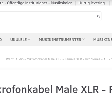
 - Offentlige institutioner - Musikskoler │ Hurtig levering
D
UKULELE
MUSIKINSTRUMENTER
MUSIKIN
Warm Audio - Mikrofonkabel Male XLR - Female XLR - Pro Series - 15,2
rofonkabel Male XLR - 