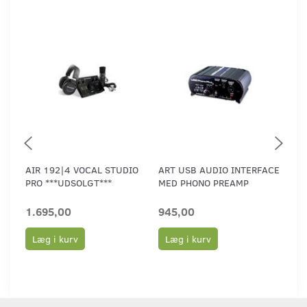
AIR 192|4 VOCAL STUDIO
ART USB AUDIO INTERFACE
MA
PRO ***UDSOLGT***
MED PHONO PREAMP
1.695,00
945,00
3.
Læg i kurv
Læg i kurv
L