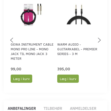
GEWA INSTRUMENT CABLE
WARM AUDIO -
WAR
MONO PRO LINE - MONO
GUITARKABEL - PREMIER
GUI
JACK TIL MONO JACK 3
SERIES - 3 M
SERI
METER
99,00
395,00
480
Læg i kurv
Læg i kurv
Læ
ANBEFALINGER
TILBEHØR
ANMELDELSER