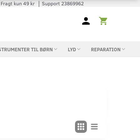
 │ Fragt kun 49 kr │ Support 23869962
STRUMENTER TIL BØRN
LYD
REPARATION