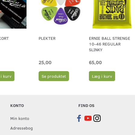
KORT
PLEKTER
ERNIE BALL STRENGE
10-46 REGULAR
SLINKY
25,00
65,00
i kurv
Se produktet
Læg i kurv
KONTO
FIND OS
Min konto
Adressebog