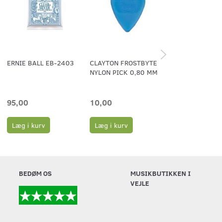
ERNIE BALL EB-2403
CLAYTON FROSTBYTE
PLEKTER 0.58
NYLON PICK 0,80 MM
95,00
10,00
6,00
Læg i kurv
Læg i kurv
Læg i kurv
BEDØM OS
MUSIKBUTIKKEN I
VEJLE