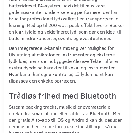
batteridrevet PA-system, udviklet til musikere,
gademusikanter, undervisere og performere, der har
brug for professionel lydkvalitet i en transportvenlig
løsning. Med op til 200 watt peak-effekt leverer Busker
en klar, fyldig og veldefineret lyd, som gør den ideel til
både mindre koncerter, events og øvesituationer.
Den integrerede 3-kanals mixer giver mulighed for
tilslutning af mikrofoner, instrumenter og eksterne
lydkilder, mens de indbyggede Alesis-effekter tilfører
ekstra dybde og karakter til vokal og instrumenter.
Hver kanal har egne kontroller, så lyden nemt kan
tilpasses den enkelte optræden.
Trådløs frihed med Bluetooth
Stream backing tracks, musik eller øvemateriale
direkte fra smartphone eller tablet via Bluetooth. Med
den gratis Alto-app til iOS og Android kan du desuden
gemme og hente dine foretrukne indstillinger, så du
hurtigt er klar til næste optræden.