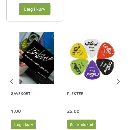
Læg i kurv
GAVEKORT
PLEKTER
ERN
46 
1,00
25,00
65
Læg i kurv
Se produktet
L