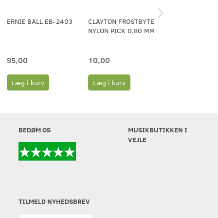
ERNIE BALL EB-2403
CLAYTON FROSTBYTE
PLEKTER 0.58
NYLON PICK 0,80 MM
95,00
10,00
6,00
Læg i kurv
Læg i kurv
Læg i kurv
BEDØM OS
MUSIKBUTIKKEN I
VEJLE
TILMELD NYHEDSBREV