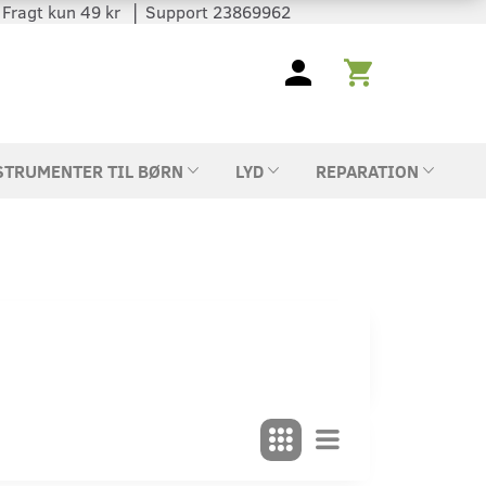
 │ Fragt kun 49 kr │ Support 23869962
STRUMENTER TIL BØRN
LYD
REPARATION