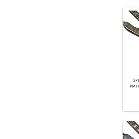
SP
NAT