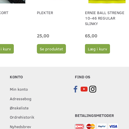
KORT
PLEKTER
ERNIE BALL STRENGE
10-46 REGULAR
SLINKY
25,00
65,00
i kurv
Se produktet
Læg i kurv
KONTO
FIND OS
Min konto
Adressebog
Ønskeliste
BETALINGSMETODER
Ordrehistorik
Nyhedsbrev