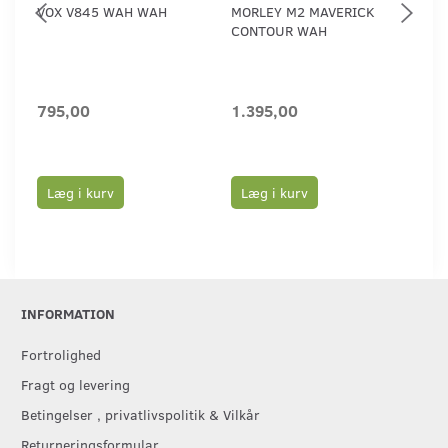
VOX V845 WAH WAH
MORLEY M2 MAVERICK
T-
CONTOUR WAH
DIS
CO
795,00
1.395,00
99
1.1
Du
Læg i kurv
Læg i kurv
L
INFORMATION
Fortrolighed
Fragt og levering
Betingelser , privatlivspolitik & Vilkår
Returneringsformular