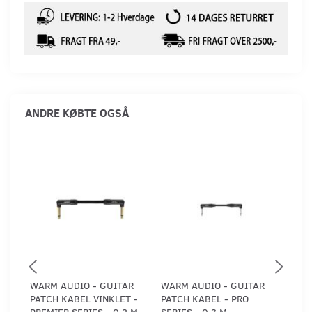
ANDRE KØBTE OGSÅ
WARM AUDIO - GUITAR
WARM AUDIO - GUITAR
WAR
PATCH KABEL VINKLET -
PATCH KABEL - PRO
PAT
PREMIER SERIES - 0,2 M
SERIES - 0,3 M
SERI