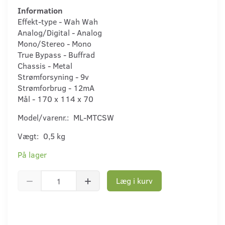
Information
Effekt-type - Wah Wah
Analog/Digital - Analog
Mono/Stereo - Mono
True Bypass - Buffrad
Chassis - Metal
Strømforsyning - 9v
Strømforbrug - 12mA
Mål - 170 x 114 x 70
Model/varenr.:
ML-MTCSW
Vægt:
0,5 kg
På lager
Læg i kurv