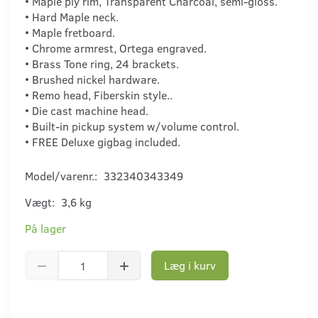
• Maple ply rim, Transparent Charcoal, semi-gloss.
• Hard Maple neck.
• Maple fretboard.
• Chrome armrest, Ortega engraved.
• Brass Tone ring, 24 brackets.
• Brushed nickel hardware.
• Remo head, Fiberskin style..
• Die cast machine head.
• Built-in pickup system w/volume control.
• FREE Deluxe gigbag included.
Model/varenr.:
332340343349
Vægt:
3,6 kg
På lager
Læg i kurv