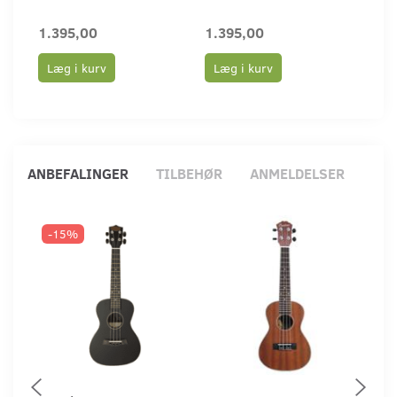
1.395,00
1.395,00
2.4
Læg i kurv
Læg i kurv
Læ
ANBEFALINGER
TILBEHØR
ANMELDELSER
-15%