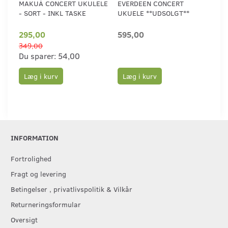
MAKUÁ CONCERT UKULELE
EVERDEEN CONCERT
KA
- SORT - INKL TASKE
UKUELE **UDSOLGT**
295,00
595,00
1.
349,00
Du sparer:
54,00
Læg i kurv
Læg i kurv
L
INFORMATION
Fortrolighed
Fragt og levering
Betingelser , privatlivspolitik & Vilkår
Returneringsformular
Oversigt