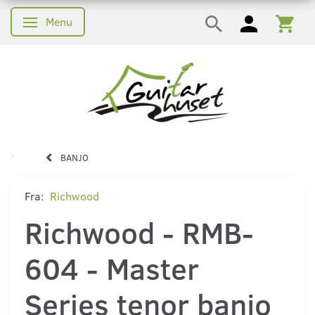
Menu
Skifte navigation
BANJO
Fra:
Richwood
Richwood - RMB-
604 - Master
Series tenor banjo