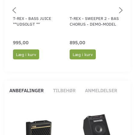
T-REX - BASS JUICE
T-REX - SWEEPER 2 - BAS
CLI
**UDSOLGT **
CHORUS - DEMO-MODEL
BOX
995,00
895,00
1.2
Læg i kurv
Læg i kurv
Læ
ANBEFALINGER
TILBEHØR
ANMELDELSER