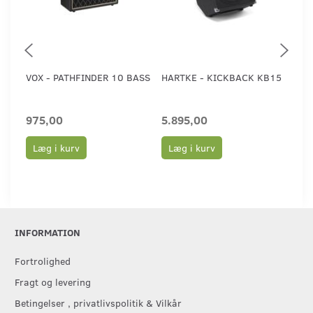
VOX - PATHFINDER 10 BASS
HARTKE - KICKBACK KB15
HA
975,00
5.895,00
4.
Læg i kurv
Læg i kurv
L
INFORMATION
Fortrolighed
Fragt og levering
Betingelser , privatlivspolitik & Vilkår