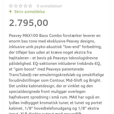
0
anmeldelser
Skriv anmeldelse
2.795,00
Peavey MAX100 Bass Combo forstærker leverer en
enorm bas tone med eksklusive Peavey designs,
inklusive unik psyko-akustisk "low-end" forbedring,
der tilføjer bas uden at kræve noget ekstra fra
højttaleren - et bevis på Peaveys teknologidrevne
pålidelighed. EQ-sektionen inkluderer trebånds-EQ,
et "gain boost" med Peaveys patenterede
TransTube®-rør-emuleringskredsløb og omskiftelige
forudindstillinger som Contour, Mid-Shift og Bright.
Det unikke kabinetdesign, der er vinklet og den
specialdesignede front muliggør overlegen
højfrekvent spredning i små rum. MAX har også en
lydløs indbygget kromatisk tuner, et tunet og portet
kabinet, 1/8" hovedtelefonudgang og 1/8" ekstra
input. XLR direkte output med groundlift.