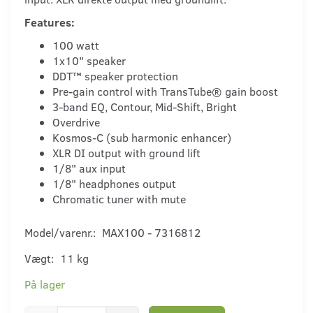
Features:
100 watt
1x10" speaker
DDT™ speaker protection
Pre-gain control with TransTube® gain boost
3-band EQ, Contour, Mid-Shift, Bright
Overdrive
Kosmos-C (sub harmonic enhancer)
XLR DI output with ground lift
1/8" aux input
1/8" headphones output
Chromatic tuner with mute
Model/varenr.:
MAX100 - 7316812
Vægt:
11 kg
På lager