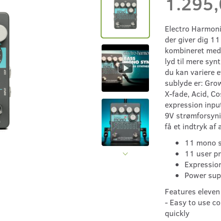
1.295
Electro Harmoni
der giver dig 11
kombineret med 
lyd til mere syn
du kan variere 
sublyde er: Grow
X-fade, Acid, Co
expression input
9V strømforsynin
få et indtryk af 
11 mono s
11 user p
Expressio
Power sup
Features eleven
- Easy to use co
quickly