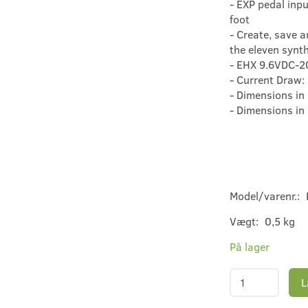
- EXP pedal inpu
foot
- Create, save a
the eleven synt
- EHX 9.6VDC-2
- Current Draw
- Dimensions in 
- Dimensions in
Model/varenr.:
Vægt:
0,5 kg
På lager
L