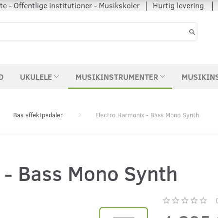
 - Offentlige institutioner - Musikskoler │ Hurtig levering
D
UKULELE
MUSIKINSTRUMENTER
MUSIKIN
Bas effektpedaler
Electro Harmonix - Bass Mono Synth
 - Bass Mono Synth