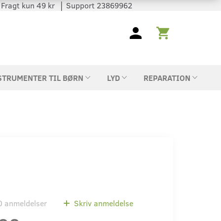
 │ Fragt kun 49 kr │ Support 23869962
STRUMENTER TIL BØRN
LYD
REPARATION
0
anmeldelser
Skriv anmeldelse