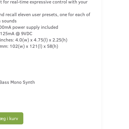
t for real-time expressive control with your
nd recall eleven user presets, one for each of
h sounds
00mA power supply included
: 125mA @ 9VDC
inches: 4.0(w) x 4.75(l) x 2.25(h)
 mm: 102(w) x 121(l) x 58(h)
Bass Mono Synth
æg i kurv