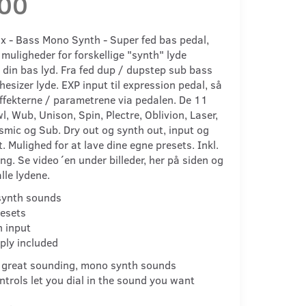
,00
x - Bass Mono Synth - Super fed bas pedal,
 muligheder for forskellige "synth" lyde
din bas lyd. Fra fed dup / dupstep sub bass
thesizer lyde. EXP input til expression pedal, så
effekterne / parametrene via pedalen. De 11
l, Wub, Unison, Spin, Plectre, Oblivion, Laser,
smic og Sub. Dry out og synth out, input og
. Mulighed for at lave dine egne presets. Inkl.
g. Se video´en under billeder, her på siden og
alle lydene.
ynth sounds
resets
n input
ply included
 great sounding, mono synth sounds
ntrols let you dial in the sound you want