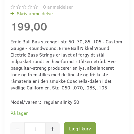
0
anmeldelser
Skriv anmeldelse
199,00
Ernie Ball Bas strenge i str. 50, 70, 85, 105 - Custom
Gauge - Roundwound. Ernie Ball Nikkel Wound
Electric Bass Strings er lavet af forgyldt stål
indpakket rundt en hex-formet stålkernetråd. Hver
basguitar-streng producerer en lys, afbalanceret
tone og fremstilles med de fineste og friskeste
råmaterialer i den smukke Coachella-dalen i det
sydlige Californien. Str. .050, .070, .085, .105
Model/varenr.:
regular slinky 50
På lager
Læg i kurv