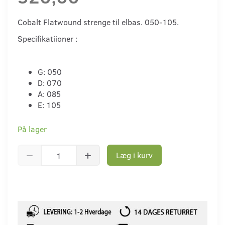
Cobalt Flatwound strenge til elbas. 050-105.
Specifikatiioner :
G: 050
D: 070
A: 085
E: 105
På lager
Læg i kurv