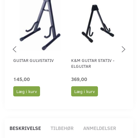
GUITAR GULVSTATIV
K&M GUITAR STATIV -
K&M
ELGUITAR
145,00
369,00
109
Læg i kurv
Læg i kurv
Læ
BESKRIVELSE
TILBEHØR
ANMELDELSER