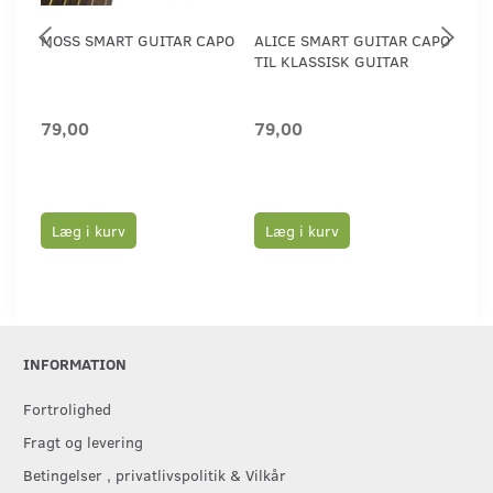
MOSS SMART GUITAR CAPO
ALICE SMART GUITAR CAPO
KYS
TIL KLASSISK GUITAR
KL
79,00
79,00
18
Læg i kurv
Læg i kurv
L
INFORMATION
Fortrolighed
Fragt og levering
Betingelser , privatlivspolitik & Vilkår