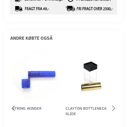
ANDRE KØBTE OGSÅ
STRING WINDER
CLAYTON BOTTLENECK
FOD
SLIDE