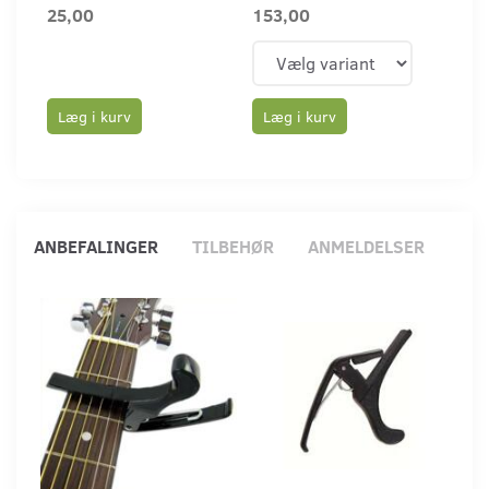
25,00
153,00
89,
Læg i kurv
Læg i kurv
Læ
ANBEFALINGER
TILBEHØR
ANMELDELSER