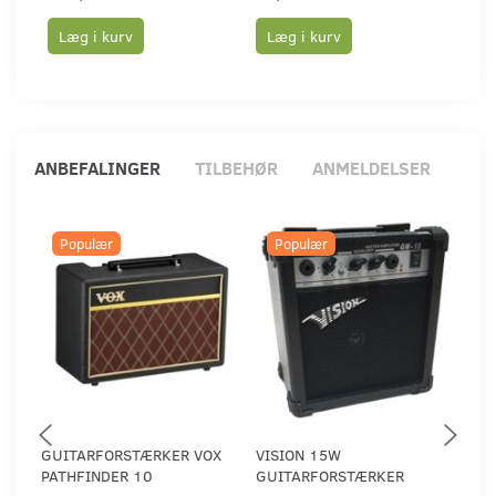
Læg i kurv
Læg i kurv
Læ
ANBEFALINGER
TILBEHØR
ANMELDELSER
Populær
Populær
GUITARFORSTÆRKER VOX
VISION 15W
BLA
PATHFINDER 10
GUITARFORSTÆRKER
GUI