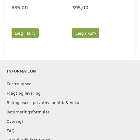
885,00
395,00
77
Læg i kurv
Læg i kurv
L
INFORMATION
Fortrolighed
Fragt og levering
Betingelser , privatlivspolitik & Vilkår
Returneringsformular
Oversigt
FAQ
Salg til Off. institution