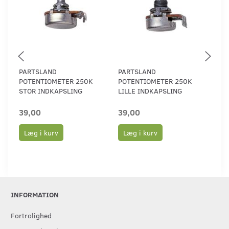
PARTSLAND
PARTSLAND
PA
POTENTIOMETER 250K
POTENTIOMETER 250K
PO
STOR INDKAPSLING
LILLE INDKAPSLING
LIL
39,00
39,00
39
Læg i kurv
Læg i kurv
L
INFORMATION
Fortrolighed