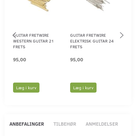
GUITAR FRETWIRE
GUITAR FRETWIRE
NUB
WESTERN GUITAR 21
ELEKTRISK GUITAR 24
**U
FRETS
FRETS
95,00
95,00
79,
Læg i kurv
Læg i kurv
Læ
ANBEFALINGER
TILBEHØR
ANMELDELSER