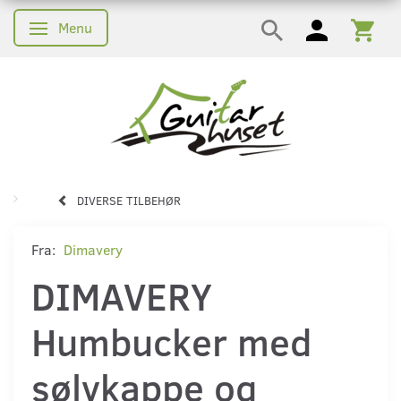
Menu
Skifte navigation
DIVERSE TILBEHØR
Fra:
Dimavery
DIMAVERY
Humbucker med
sølvkappe og