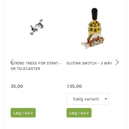
STRING TREES FOR STRAT -
GUITAR SWITCH - 3 WAY
GUI
OR TELECASTER
GU
35,00
135,00
29
Læg i kurv
Læg i kurv
L