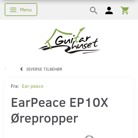
Menu
Skifte navigation
DIVERSE TILBEHØR
Fra:
Ear peace
EarPeace EP10X
Ørepropper