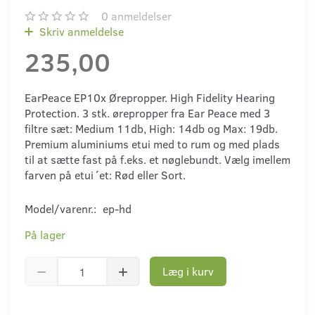
0
anmeldelser
Skriv anmeldelse
235,00
EarPeace EP10x Ørepropper. High Fidelity Hearing
Protection. 3 stk. ørepropper fra Ear Peace med 3
filtre sæt: Medium 11db, High: 14db og Max: 19db.
Premium aluminiums etui med to rum og med plads
til at sætte fast på f.eks. et nøglebundt. Vælg imellem
farven på etui´et: Rød eller Sort.
Model/varenr.:
ep-hd
På lager
Læg i kurv