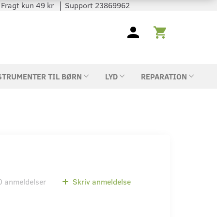
 │ Fragt kun 49 kr │ Support 23869962
STRUMENTER TIL BØRN
LYD
REPARATION
0
anmeldelser
Skriv anmeldelse