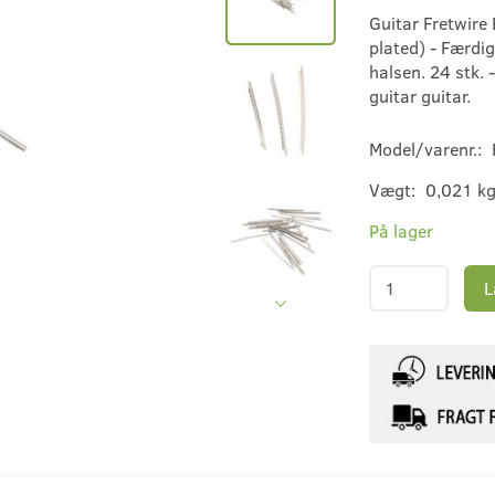
Guitar Fretwire 
plated) - Færdig
halsen. 24 stk. -
guitar guitar.
Model/varenr.:
Vægt:
0,021 k
På lager
L