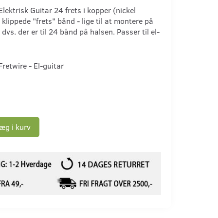
Elektrisk Guitar 24 frets i kopper (nickel
 klippede "frets" bånd - lige til at montere på
 dvs. der er til 24 bånd på halsen. Passer til el-
Fretwire - El-guitar
g
æg i kurv