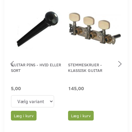
GUITAR PINS - HVID ELLER
STEMMESKRUER -
ELE
SORT
KLASSISK GUITAR
LO
5,00
145,00
25
Læg i kurv
Læg i kurv
L