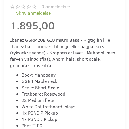
0
anmeldelser
Skriv anmeldelse
1.895,00
Ibanez GSRM20B GIO miKro Bass - Rigtig fin lille
Ibanez bas - primært til unge eller bagpackers
(ryksækrejsende) - Kroppen er lavet i Mahogni, men i
farven Valnød (flat), Ahorn hals, short scale,
gribebræt i rosentræ.
Body: Mahogany
GSR4 Maple neck
Scale: Short Scale
Fretboard: Rosewood
22 Medium frets
White Dot fretboard inlays
1x PSND P Pickup
1x PSND J Pickup
Phat II EQ