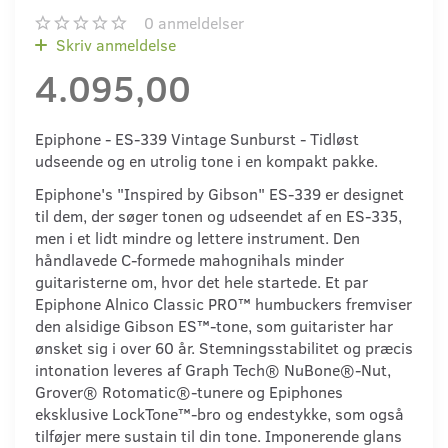
0
anmeldelser
Skriv anmeldelse
4.095,00
Epiphone - ES-339 Vintage Sunburst - Tidløst
udseende og en utrolig tone i en kompakt pakke.
Epiphone's "Inspired by Gibson" ES-339 er designet
til dem, der søger tonen og udseendet af en ES-335,
men i et lidt mindre og lettere instrument. Den
håndlavede C-formede mahognihals minder
guitaristerne om, hvor det hele startede. Et par
Epiphone Alnico Classic PRO™ humbuckers fremviser
den alsidige Gibson ES™-tone, som guitarister har
ønsket sig i over 60 år. Stemningsstabilitet og præcis
intonation leveres af Graph Tech® NuBone®-Nut,
Grover® Rotomatic®-tunere og Epiphones
eksklusive LockTone™-bro og endestykke, som også
tilføjer mere sustain til din tone. Imponerende glans