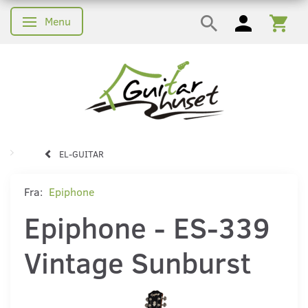
Menu
Skifte navigation
EL-GUITAR
Fra:
Epiphone
Epiphone - ES-339
Vintage Sunburst