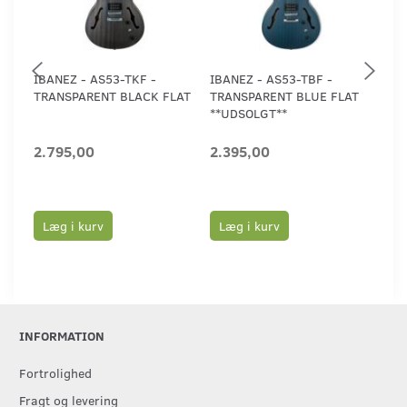
IBANEZ - AS53-TKF -
IBANEZ - AS53-TBF -
IBA
TRANSPARENT BLACK FLAT
TRANSPARENT BLUE FLAT
TO
**UDSOLGT**
2.795,00
2.395,00
2.
Læg i kurv
Læg i kurv
L
INFORMATION
Fortrolighed
Fragt og levering