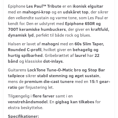
Epiphone
Les Paul™ Tribute
er en
ikonisk elguitar
med en
mahogni-krop
og en
udskåret top
, der sikrer
den velkendte sustain og varme tone, som Les Paul er
kendt for. Den er udstyret med
Epiphone 650R og
700T keramiske humbuckers
, der giver en
kraftfuld,
dynamisk lyd
, perfekt til både rock og blues.
Halsen er lavet af
mahogni
med en
60s Slim Taper,
Rounded C-profil
, hvilket giver en
behagelig og
hurtig spilbarhed
. Gribebrættet af
laurel
har
22
bånd
og klassiske
dot-inlays
.
Guitarens
LockTone Tune-O-Matic bro og Stop Bar
tailpiece
sikrer
stabil stemning og øget sustain
,
mens de
premium die-cast tunere
med en
15:1 gear-
ratio
gør finjustering let.
Tilgængelig i
flere farver
samt i en
venstrehåndsmodel
. En
gigbag kan tilkøbes
for
ekstra beskyttelse.
Specifikationer: