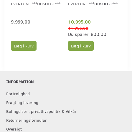
EVERTUNE ***UDSOLGT***
EVERTUNE ***UDSOLGT***
PIE
9.999,00
10.995,00
12
11.795,00
Du sparer:
800,00
Læg i kurv
Læg i kurv
L
INFORMATION
Fortrolighed
Fragt og levering
Betingelser , privatlivspolitik & Vilkår
Returneringsformular
Oversigt