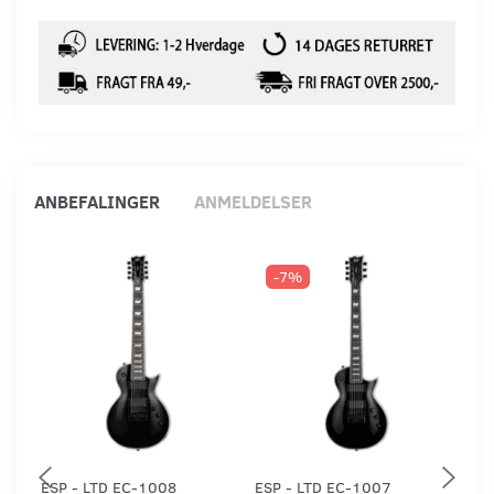
ANBEFALINGER
ANMELDELSER
-7%
ESP - LTD EC-1008
ESP - LTD EC-1007
LT