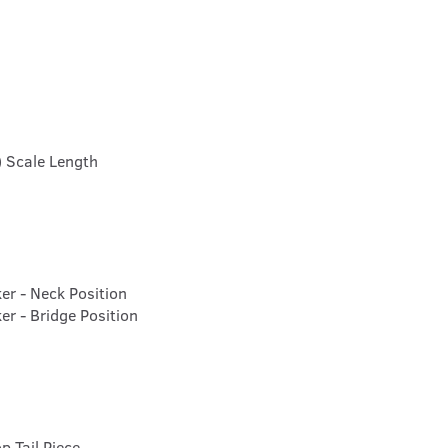
 Scale Length
r - Neck Position
r - Bridge Position
 Tail Piece