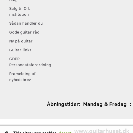
Salg til Off.
institution
Sådan handler du
Gode guitar råd
Ny på guitar
Guitar links
GDPR
Persondataforordning
Framelding af
nyhedsbrev
Åbningstider:
Mandag & Fredag : 1
www.guitarhuset.dk
│