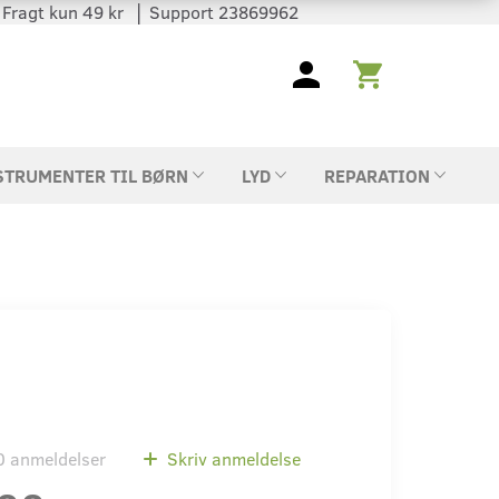
 │ Fragt kun 49 kr │ Support 23869962
STRUMENTER TIL BØRN
LYD
REPARATION
0
anmeldelser
Skriv anmeldelse