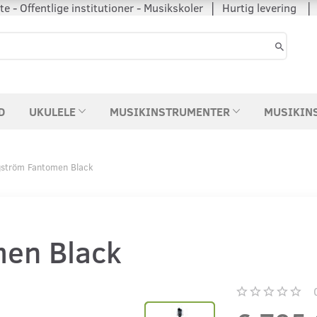
 - Offentlige institutioner - Musikskoler │ Hurtig levering
D
UKULELE
MUSIKINSTRUMENTER
MUSIKIN
ström Fantomen Black
en Black