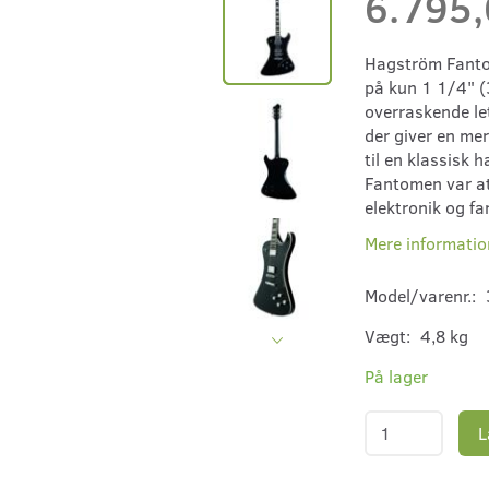
6.795
Hagström Fantom
på kun 1 1/4" (
overraskende le
der giver en me
til en klassisk
Fantomen var a
elektronik og far
Mere informatio
Model/varenr.:
Vægt:
4,8 kg
På lager
L