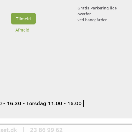
Gratis Parkering lige
overfor
Tilmeld
ved banegården.
Afmeld
 - 16.30 - Torsdag 11.00 - 16.00
│
set.dk │ 23 86 99 62