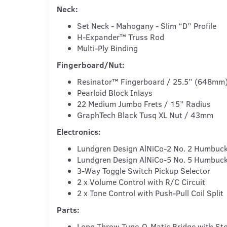
Neck:
Set Neck - Mahogany - Slim “D” Profile
H-Expander™ Truss Rod
Multi-Ply Binding
Fingerboard/Nut:
Resinator™ Fingerboard / 25.5” (648mm)
Pearloid Block Inlays
22 Medium Jumbo Frets / 15” Radius
GraphTech Black Tusq XL Nut / 43mm
Electronics:
Lundgren Design AlNiCo-2 No. 2 Humbucke
Lundgren Design AlNiCo-5 No. 5 Humbucke
3-Way Toggle Switch Pickup Selector
2 x Volume Control with R/C Circuit
2 x Tone Control with Push-Pull Coil Split
Parts:
Long Throw Tune-O-Matic Bridge with Stop