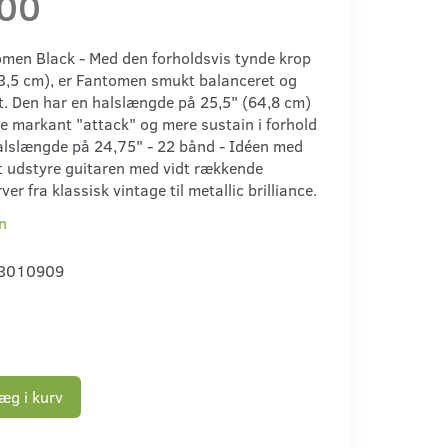
,00
en Black - Med den forholdsvis tynde krop
3,5 cm), er Fantomen smukt balanceret og
t. Den har en halslængde på 25,5" (64,8 cm)
re markant "attack" og mere sustain i forhold
 halslængde på 24,75" - 22 bånd - Idéen med
t udstyre guitaren med vidt rækkende
ver fra klassisk vintage til metallic brilliance.
n
3010909
æg i kurv