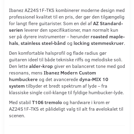
Ibanez AZ24S1F-TKS kombinerer moderne design med
professionel kvalitet til en pris, der gør den tilgængelig
for langt flere guitarister. Som en del af
AZ Standard-
serien
leverer den specifikationer, man normalt kun
ser på dyrere instrumenter – herunder
roasted maple-
hals
,
stainless steel-bånd
og
locking stemmeskruer
.
Den komfortable halsprofil og flade radius gør
guitaren ideel til både tekniske riffs og melodiske soli.
Den lette
alder-krop
giver en balanceret tone med god
resonans, mens
Ibanez Modern Custom
humbuckere
og det avancerede
dyna-MIX 10
system
tilbyder et bredt spektrum af lyde – fra
klassiske single coil-klange til fyldige humbucker-lyde.
Med stabil
T106 tremolo
og hardware i krom er
AZ24S1F-TKS et pålideligt valg til alt fra øvelokalet til
scenen.