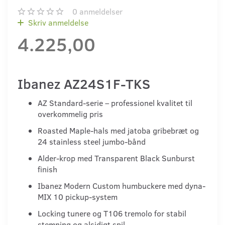
0
anmeldelser
Skriv anmeldelse
4.225,00
Ibanez AZ24S1F-TKS
AZ Standard-serie – professionel kvalitet til
overkommelig pris
Roasted Maple-hals med jatoba gribebræt og
24 stainless steel jumbo-bånd
Alder-krop med Transparent Black Sunburst
finish
Ibanez Modern Custom humbuckere med dyna-
MIX 10 pickup-system
Locking tunere og T106 tremolo for stabil
stemning og alsidigt spil