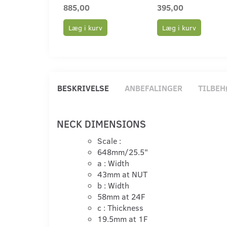
885,00
395,00
Læg i kurv
Læg i kurv
BESKRIVELSE
ANBEFALINGER
TILBEH
NECK DIMENSIONS
Scale :
648mm
/25.5"
a : Width
43mm
at NUT
b : Width
58mm
at 24F
c : Thickness
19.5mm
at 1F