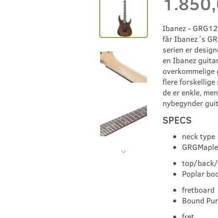
1.850
Ibanez - GRG121
får Ibanez´s GR
serien er design
en Ibanez guitar
overkommelige gu
flere forskellige
de er enkle, men
nybegynder guit
SPECS
neck type
GRG
Maple
top/back
Poplar bo
fretboard
Bound Pur
fret