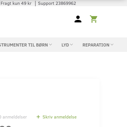
 │ Fragt kun 49 kr │ Support 23869962
STRUMENTER TIL BØRN
LYD
REPARATION
0
anmeldelser
Skriv anmeldelse