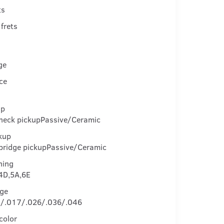
ts
frets
ge
ce
up
neck pickup
Passive/Ceramic
kup
bridge pickup
Passive/Ceramic
ning
4D,5A,6E
uge
/.017/.026/.036/.046
color