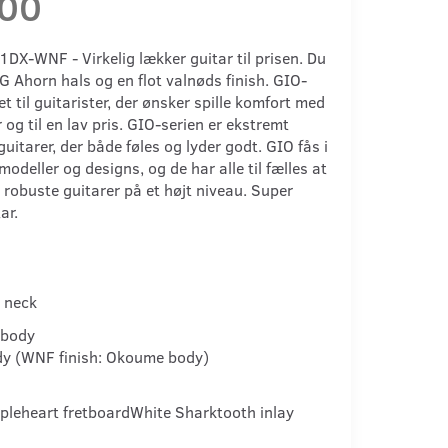
,00
DX-WNF - Virkelig lækker guitar til prisen. Du
G Ahorn hals og en flot valnøds finish. GIO-
et til guitarister, der ønsker spille komfort med
 og til en lav pris. GIO-serien er ekstremt
itarer, der både føles og lyder godt. GIO fås i
 modeller og designs, og de har alle til fælles at
 robuste guitarer på et højt niveau. Super
ar.
 neck
/body
dy (WNF finish: Okoume body)
pleheart fretboard
White Sharktooth inlay