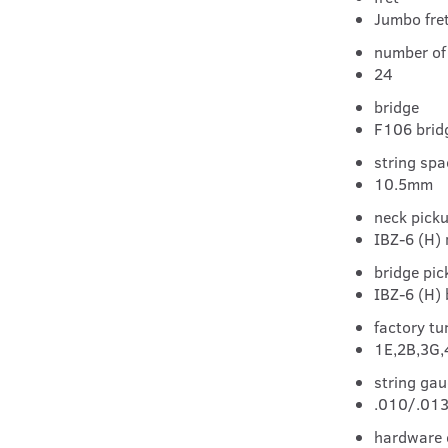
Jumbo fre
number of 
24
bridge
F106 brid
string spa
10.5mm
neck pick
IBZ-6 (H) 
bridge pic
IBZ-6 (H) 
factory tu
1E,2B,3G,
string ga
.010/.013
hardware 