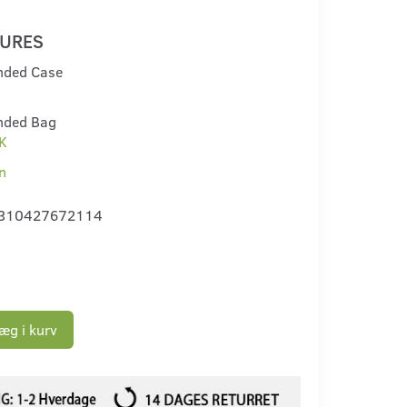
TURES
ded Case
ded Bag
K
n
310427672114
æg i kurv