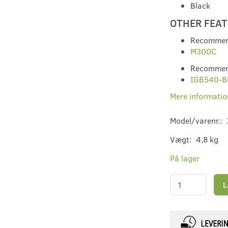
Black
OTHER FEA
Recommen
M300C
Recommen
IGB540-B
Mere informatio
Model/varenr.:
Vægt:
4,8 kg
På lager
L