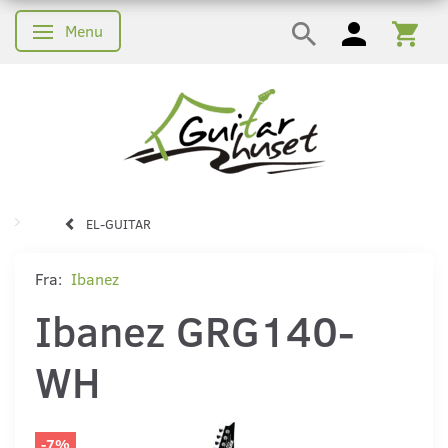
Menu
Skifte navigation
EL-GUITAR
Fra:
Ibanez
Ibanez GRG140-
WH
-7%