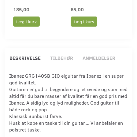
185,00
65,00
65,
Læg i kurv
Læg i kurv
Læ
BESKRIVELSE
TILBEHØR
ANMELDELSER
Ibanez GRG140SB GIO elguitar fra Ibanez i en super
god kvalitet.
Guitaren er god til begyndere og let øvede og som med
altid får du bare masser af kvalitet får en god pris med
Ibanez. Alsidig lyd og lyd muligheder. God guitar til
både rock og pop.
Klassisk Sunburst farve.
Husk at købe en taske til din guitar.... Vi anbefaler en
polstret taske,