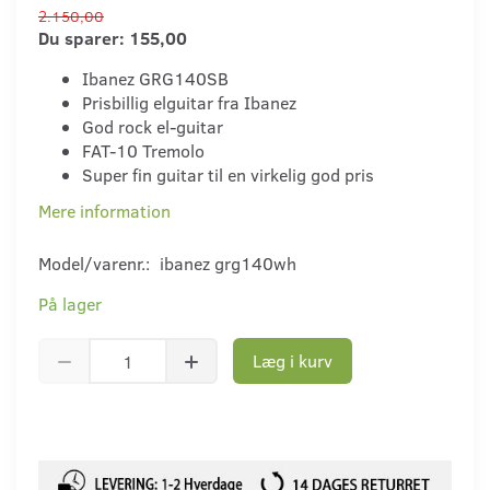
2.150,00
Du sparer:
155,00
Ibanez GRG140SB
Prisbillig elguitar fra Ibanez
God rock el-guitar
FAT-10 Tremolo
Super fin guitar til en virkelig god pris
Mere information
Model/varenr.:
ibanez grg140wh
På lager
Læg i kurv