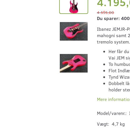
4.195
4.595,00
Du sparer:
400
Ibanez JEMJR-PK
mahogni samt 2 
tremolo system.
Her får du
Vai JEM si
To humbuc
Flot Indlæ
Tynd Wizar
Dobbelt lå
holder st
Mere informatio
Model/varenr.:
Vægt:
4,7 kg