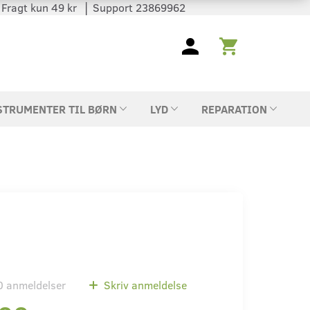
 │ Fragt kun 49 kr │ Support 23869962
STRUMENTER TIL BØRN
LYD
REPARATION
0
anmeldelser
Skriv anmeldelse