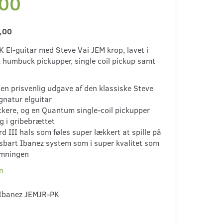
,00
,00
 El-guitar med Steve Vai JEM krop, lavet i
humbuck pickupper, single coil pickup samt
 en prisvenlig udgave af den klassiske Steve
gnatur elguitar
kere, og en Quantum single-coil pickupper
g i gribebrættet
d III hals som føles super lækkert at spille på
sbart Ibanez system som i super kvalitet som
emningen
n
Ibanez JEMJR-PK