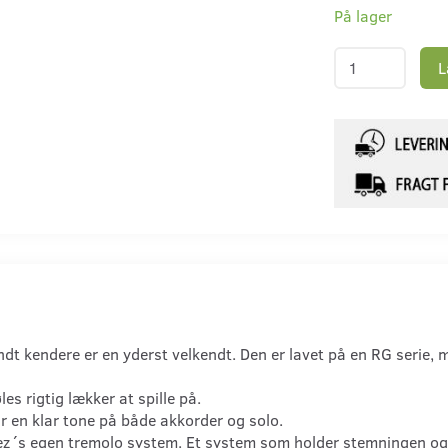
På lager
L
t kendere er en yderst velkendt. Den er lavet på en RG serie, m
es rigtig lækker at spille på.
r en klar tone på både akkorder og solo.
ez´s egen tremolo system. Et system som holder stemningen og er