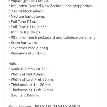
• Poplar (poppel) kropp.
• Inbunden Treated New Zeeland Pine greppbräda
m/Acryl block inlägg.
• Medium bandstavar.
• Full Tone III stall.
• Full Tone III tailpiece.
• Infinity R pickups.
• PS mirror finish pickguard and tailpiece ornament
• Krom hardware.
• Levereras med gigbag.
• Passande etui: ICXC.
Hals.
• Scale 628mm/24.75".
• Width at Nut 43mm.
• Width at Last Fret 56mm.
• Thickness at 1st 20mm.
• Thickness at 12th 22mm.
• Radius 305mmR.
Model/varenr.:
PS60-SSL 310430160813