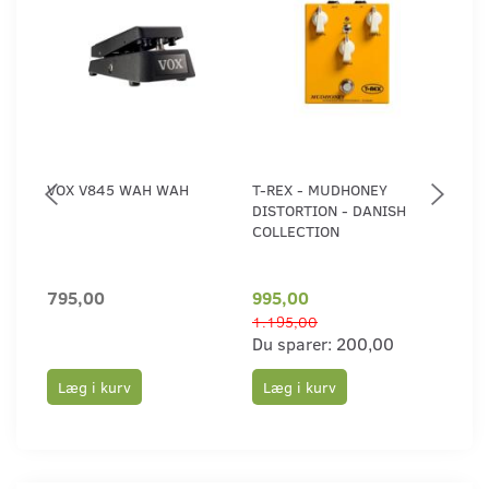
VOX V845 WAH WAH
T-REX - MUDHONEY
T-R
DISTORTION - DANISH
COLLECTION
795,00
995,00
1.1
1.195,00
Du sparer:
200,00
Læg i kurv
Læg i kurv
Læ