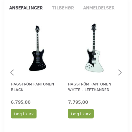
ANBEFALINGER
TILBEHØR
ANMELDELSER
HAGSTRÖM FANTOMEN
HAGSTRÖM FANTOMEN
HA
BLACK
WHITE - LEFTHANDED
TO
6.795,00
7.795,00
6.
Læg i kurv
Læg i kurv
L