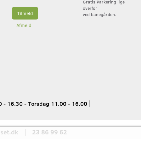
Gratis Parkering lige
overfor
Tilmeld
ved banegården.
Afmeld
 - 16.30 - Torsdag 11.00 - 16.00
│
set.dk │ 23 86 99 62