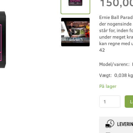
150,0
Ernie Ball Para
der nogensinde e
står for, inden 
under meget kræ
kan regne med un
42
Model/varenr.:
Vægt:
0,038 kg
På lager
L