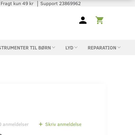
 │ Fragt kun 49 kr │ Support 23869962
STRUMENTER TIL BØRN
LYD
REPARATION
0
anmeldelser
Skriv anmeldelse