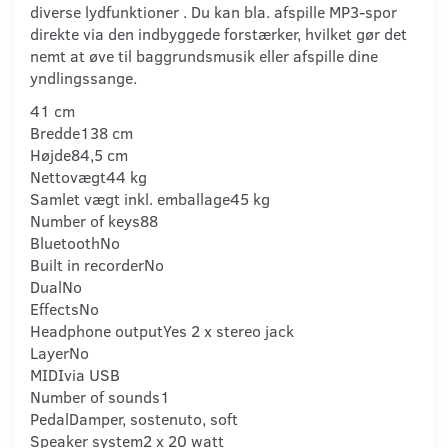
diverse lydfunktioner . Du kan bla. afspille MP3-spor
direkte via den indbyggede forstærker, hvilket gør det
nemt at øve til baggrundsmusik eller afspille dine
yndlingssange.
41 cm
Bredde
138 cm
Højde
84,5 cm
Nettovægt
44 kg
Samlet vægt inkl. emballage
45 kg
Number of keys
88
Bluetooth
No
Built in recorder
No
Dual
No
Effects
No
Headphone output
Yes 2 x stereo jack
Layer
No
MIDI
via USB
Number of sounds
1
Pedal
Damper, sostenuto, soft
Speaker system
2 x 20 watt