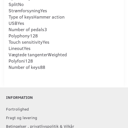
Split
No
Strømforsyning
Yes
Type of keys
Hammer action
USB
Yes
Number of pedals
3
Polyphony
128
Touch sensitivity
Yes
Lineout
Yes
Vægtede tangenter
Weighted
Polyfoni
128
Number of keys
88
INFORMATION
Fortrolighed
Fragt og levering
Betingelser , privatlivspolitik & Vilkår