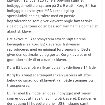
klaviatur, 12 lyde, 120 toners polyfoni samt et
indbygget højttalersystem på 2 x 9 watt. Korg B1 har
indbygget servostyret MFB-teknologi og
specialudviklede højtalere med en passiv
højttalerenhed som giver klaveret nogle fantastiske
rige og dybe toner og en bas som kan hamle op med et
akustisk klaver.
Det aktive MFB servosystem styrer højttalerens
bevægelse, så Korg B2 klaverets frekvenser
reproduceres med en minimal forvrængning. Dette
giver den optimale lyd og gør at Korg klaveret er et
godt alternativ til et akustisk klaver.
Korg B2 byder på en flygellyd samt yderligere 11 lyde.
Korg B2’s vægtede tangenter kan justeres alt efter
behov og smag, og elklaveret kan både stemmes og
transponeres.
Du får med B2 modellen også indbygget metronom
som er godt at have til øvning på klaveret. Desuden er
der udgang til hovedtelefoner, USB indgang samt