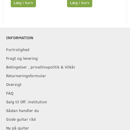
Læg i kurv
Læg i kurv
L
INFORMATION
Fortrolighed
Fragt og levering
Betingelser , privatlivspolitik & Vilkår
Returneringsformular
Oversigt
FAQ
Salg til Off. institution
Sådan handler du
Gode guitar råd
Ny på guitar