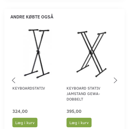
ANDRE KØBTE OGSÅ
KEYBOARDSTATIV
KEYBOARD STATIV
GEW
JAMSTAND GEWA-
ATT
DOBBELT
324,00
395,00
195
Læg i kurv
Læg i kurv
Læ