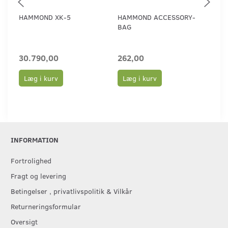
HAMMOND XK-5
HAMMOND ACCESSORY-
HA
BAG
TIL
XK5
30.790,00
262,00
37
Læg i kurv
Læg i kurv
L
INFORMATION
Fortrolighed
Fragt og levering
Betingelser , privatlivspolitik & Vilkår
Returneringsformular
Oversigt