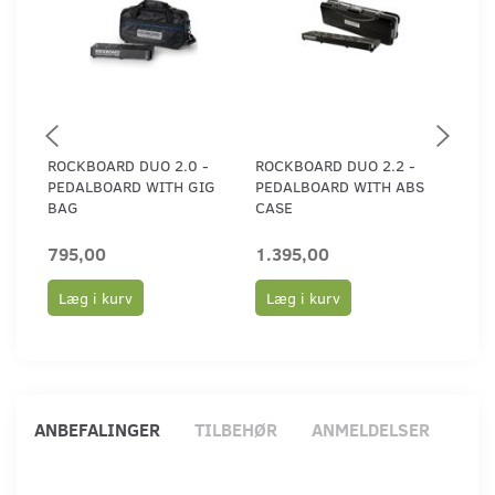
ROCKBOARD DUO 2.0 -
ROCKBOARD DUO 2.2 -
ROC
PEDALBOARD WITH GIG
PEDALBOARD WITH ABS
CASE
BAG
CASE
PED
795,00
1.395,00
1.2
Læg i kurv
Læg i kurv
Læ
ANBEFALINGER
TILBEHØR
ANMELDELSER