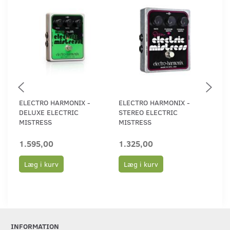
ELECTRO HARMONIX -
ELECTRO HARMONIX -
EL
DELUXE ELECTRIC
STEREO ELECTRIC
NE
MISTRESS
MISTRESS
1.595,00
1.325,00
95
Læg i kurv
Læg i kurv
L
INFORMATION