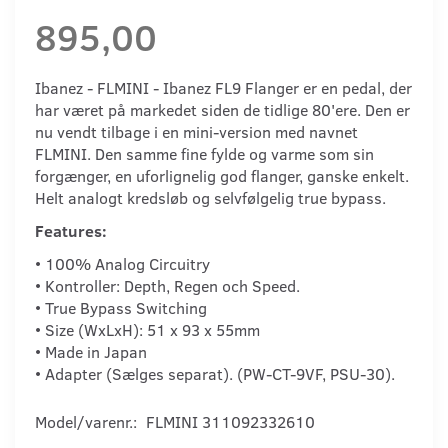
895,00
Ibanez - FLMINI - Ibanez FL9 Flanger er en pedal, der
har været på markedet siden de tidlige 80'ere. Den er
nu vendt tilbage i en mini-version med navnet
FLMINI. Den samme fine fylde og varme som sin
forgænger, en uforlignelig god flanger, ganske enkelt.
Helt analogt kredsløb og selvfølgelig true bypass.
Features:
• 100% Analog Circuitry
• Kontroller: Depth, Regen och Speed.
• True Bypass Switching
• Size (WxLxH): 51 x 93 x 55mm
• Made in Japan
• Adapter (Sælges separat). (PW-CT-9VF, PSU-30).
Model/varenr.:
FLMINI 311092332610