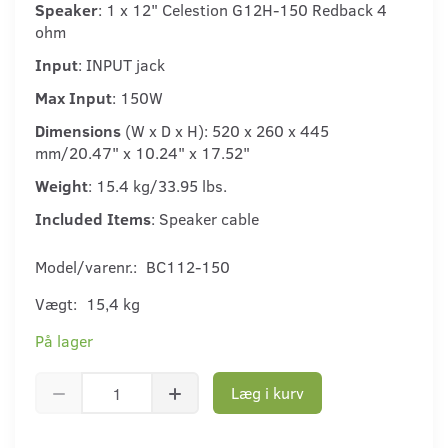
Speaker
: 1 x 12" Celestion G12H-150 Redback 4
ohm
Input
: INPUT jack
Max Input
: 150W
Dimensions
(W x D x H): 520 x 260 x 445
mm/20.47" x 10.24" x 17.52"
Weight
: 15.4 kg/33.95 lbs.
Included Items
: Speaker cable
Model/varenr.:
BC112-150
Vægt:
15,4 kg
På lager
Læg i kurv