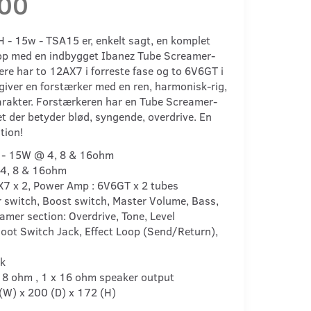
,00
 - 15w - TSA15 er, enkelt sagt, en komplet
op med en indbygget Ibanez Tube Screamer-
ere har to 12AX7 i forreste fase og to 6V6GT i
 giver en forstærker med en ren, harmonisk-rig,
karakter. Forstærkeren har en Tube Screamer-
t der betyder blød, syngende, overdrive. En
tion!
 - 15W @ 4, 8 & 16ohm
 4, 8 & 16ohm
X7 x 2, Power Amp : 6V6GT x 2 tubes
 switch, Boost switch, Master Volume, Bass,
amer section: Overdrive, Tone, Level
 Foot Switch Jack, Effect Loop (Send/Return),
ck
 x 8 ohm , 1 x 16 ohm speaker output
(W) x 200 (D) x 172 (H)