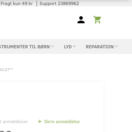
 │ Fragt kun 49 kr │ Support 23869962
STRUMENTER TIL BØRN
LYD
REPARATION
SOLGT**
0
anmeldelser
Skriv anmeldelse