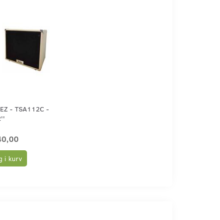
EZ - TSA112C -
''
40,00
 i kurv