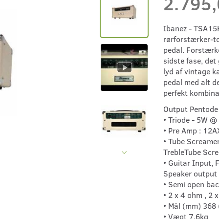
2.795
Ibanez - TSA15H
rørforstærker-t
pedal. Forstærk
sidste fase, det
lyd af vintage 
pedal med alt de
perfekt kombina
Output Pentode
• Triode - 5W @
• Pre Amp : 12A
• Tube Screamer
TrebleTube Scre
• Guitar Input,
Speaker output
• Semi open ba
• 2 x 4 ohm , 2
• Mål (mm) 368 
• Vægt 7.6kg