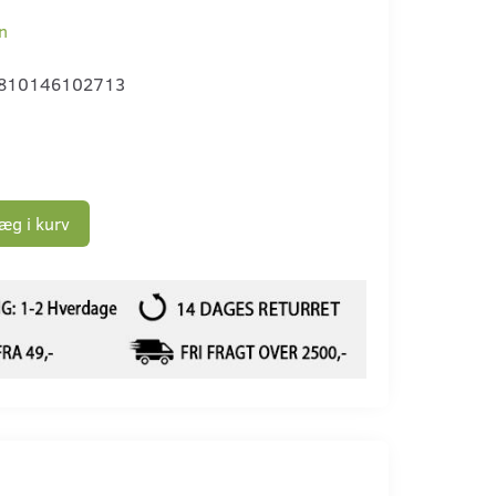
n
810146102713
æg i kurv