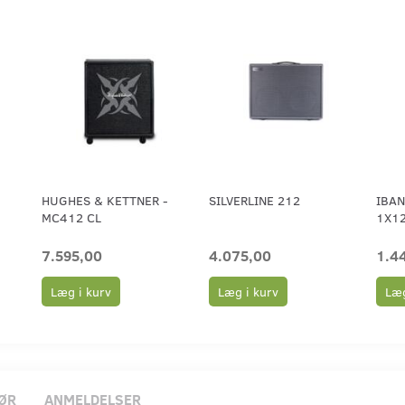
HUGHES & KETTNER -
SILVERLINE 212
IBAN
MC412 CL
1X12
7.595,00
4.075,00
1.4
Læg i kurv
Læg i kurv
Læg
ØR
ANMELDELSER