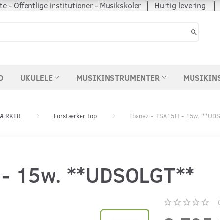
 - Offentlige institutioner - Musikskoler │ Hurtig levering
D
UKULELE
MUSIKINSTRUMENTER
MUSIKIN
TÆRKER
Forstærker top
Ibanez - TSA15H - 15w. **UD
 - 15w. **UDSOLGT**