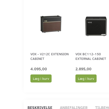
VOX - V212C EXTENSION
VOX BC112-150
CABINET
EXTERNAL CABINET
4.095,00
2.895,00
Læg i kurv
Læg i kurv
BESKRIVELSE
ANBEFALINGER
TILBEH